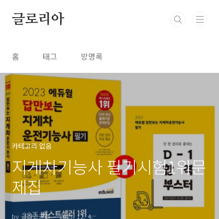
본문 바로가기
글로리아
홈
태그
방명록
카테고리 없음
지게차기능사 필기시험1위문
제집
by 글라스글라
2023. 12. 4.